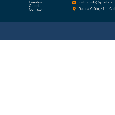
Eventos
institutomlp@gmail.com
Galeria
Rua da Glória, 414 - Cur
Contato