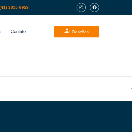
(41) 3015-6959
a
Contato
Doações