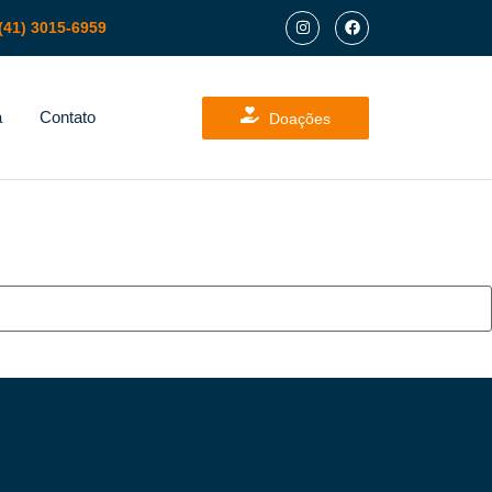
(41) 3015-6959
a
Contato
Doações