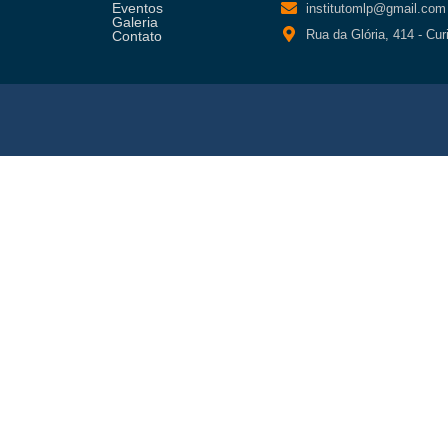
Eventos
institutomlp@gmail.com
Galeria
Rua da Glória, 414 - Cur
Contato