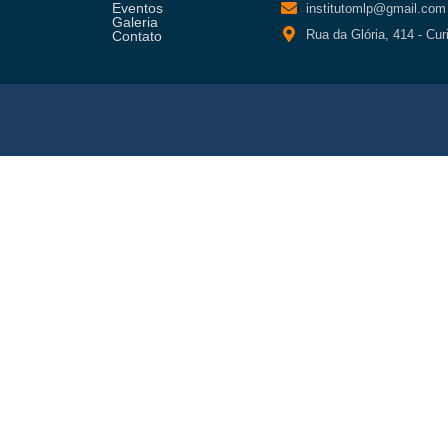
Eventos
institutomlp@gmail.com
Galeria
Rua da Glória, 414 - Cur
Contato