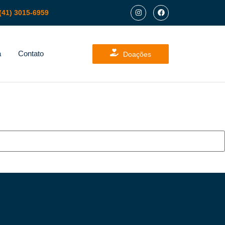
(41) 3015-6959
a
Contato
Doações