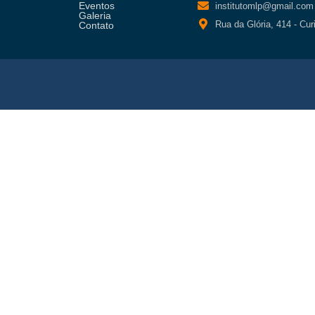
Eventos
institutomlp@gmail.com
Galeria
Rua da Glória, 414 - Cur
Contato