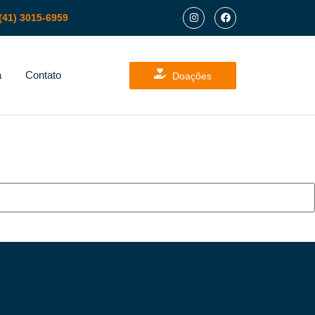
(41) 3015-6959
a
Contato
Doações