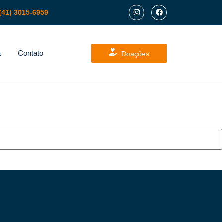
(41) 3015-6959
a
Contato
Doações