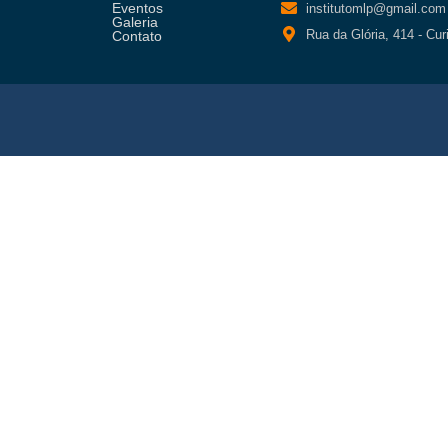
Eventos
institutomlp@gmail.com
Galeria
Rua da Glória, 414 - Cur
Contato