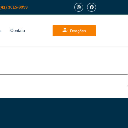
(41) 3015-6959
a
Contato
Doações