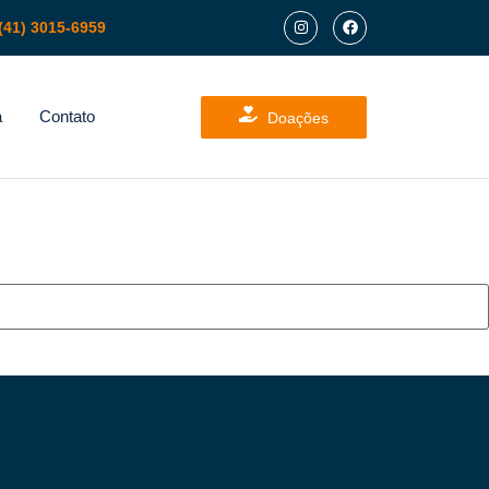
(41) 3015-6959
a
Contato
Doações