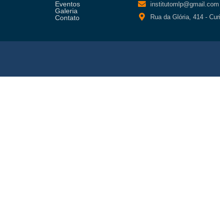
Eventos
institutomlp@gmail.com
Galeria
Rua da Glória, 414 - Cur
Contato