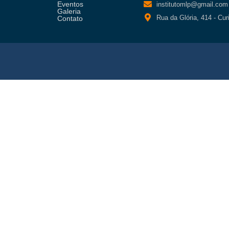
Eventos
institutomlp@gmail.com
Galeria
Rua da Glória, 414 - Cur
Contato