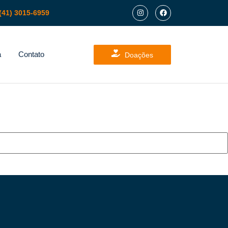
(41) 3015-6959
a
Contato
Doações