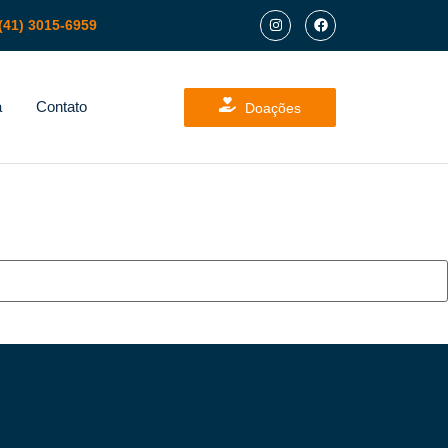
(41) 3015-6959
a
Contato
Doações