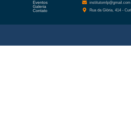
Eventos
institutomlp@gmail.com
Galeria
Rua da Glória, 414 - Cur
Contato