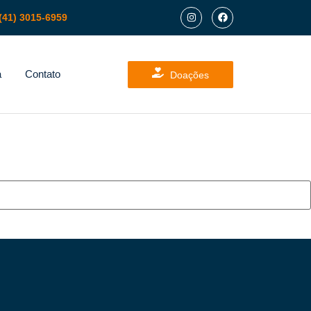
(41) 3015-6959
a
Contato
Doações