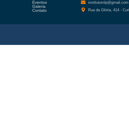
Eventos
institutomlp@gmail.com
Galeria
Rua da Glória, 414 - Cur
Contato